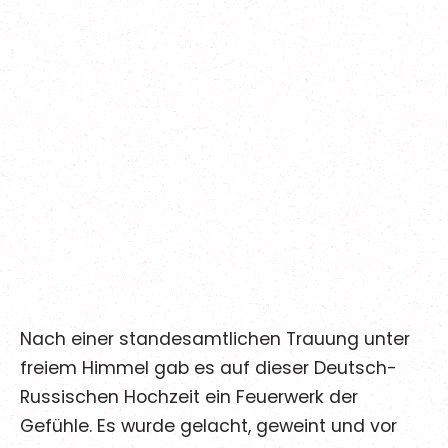
FAQ
06
Kontakt
07
Folge uns für mehr über uns und
tägliche Inspirationen
@maerchenhochzeitberlin
Jenny & Witali
@maerchenhochzeitberlin
/maerchenhochzeitberlin
Hochzeitsdatum:
04
.
06
.
2019
Nach einer standesamtlichen Trauung unter
freiem Himmel gab es auf dieser Deutsch-
Russischen Hochzeit ein Feuerwerk der
Gefühle. Es wurde gelacht, geweint und vor