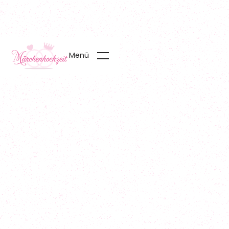
Menü
Start
01
Team
02
Service & Preise
03
Referenzen
04
Blog
05