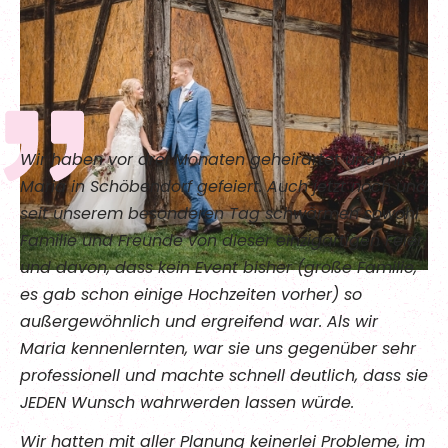
Wir haben vor drei Monaten geheirartet und mit
Maria in Schöbendorf gefeiert. Auch jetzt noch und
seit unserem besonderen Tag schwärmen sowohl
Familie und Freunde von dieser einzigartigen Feier
und davon, dass kein Event bisher (große Familie,
es gab schon einige Hochzeiten vorher) so
außergewöhnlich und ergreifend war. Als wir
Maria kennenlernten, war sie uns gegenüber sehr
professionell und machte schnell deutlich, dass sie
JEDEN Wunsch wahrwerden lassen würde.
Wir hatten mit aller Planung keinerlei Probleme, im