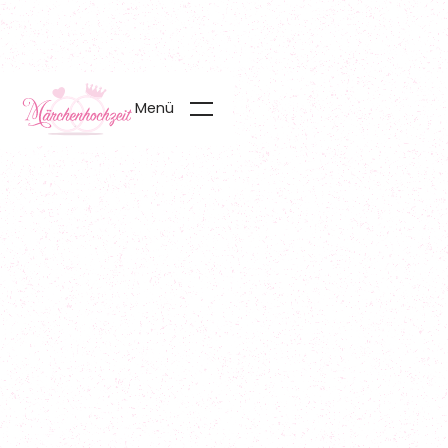
Menü
Start
01
Team
02
Service & Preise
03
Referenzen
04
Blog
05