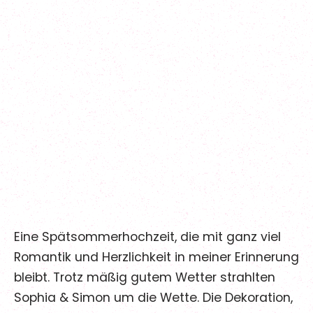
FAQ
06
Kontakt
07
Folge uns für mehr über uns und
tägliche Inspirationen
@maerchenhochzeitberlin
Sophia & Simon
@maerchenhochzeitberlin
/maerchenhochzeitberlin
Hochzeitsdatum:
18
.
09
.
2021
Eine Spätsommerhochzeit, die mit ganz viel
Romantik und Herzlichkeit in meiner Erinnerung
bleibt. Trotz mäßig gutem Wetter strahlten
Sophia & Simon um die Wette. Die Dekoration,